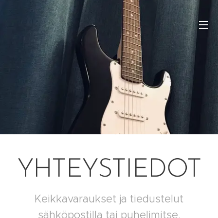
YHTEYSTIEDOT
Keikkavaraukset ja tiedustelut
sähköpostilla tai puhelimitse.